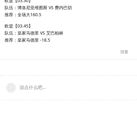
欧篮【03.30】
队伍：博洛尼亚维图斯 VS 费内巴切
推荐：全场大160.5
欧篮【03.45】
队伍：皇家马德里 VS 艾巴柏林
推荐：皇家马德里 -18.5
回复
说点什么吧...