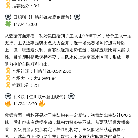
推荐比分：3:1
日职联【川崎前锋vs鹿岛鹿角】
11/24 18:00
从数据方面来看，初始氛围给到了主队让0.5球中水，给予主队一定
支持。主队近期走势出色火力全开，近十场比赛场均打进两球以
上，仅一场遭遇失利。而客队近期走势低迷，连续五场比赛未能取
胜。目前即时指数保持不变，主队水位上调至高水区间，形成一定
阻力掩护主队顺利打出。
全场让球：川崎前锋-0.5@2.00
全场大小：大2.5@1.84
推荐比分：2:1
韩K联【仁川联vs蔚山现代】
11/24 18:30
数据方面，机构还是对于主队抱有一定期待，初盘给出主队让0/0.5
球，后市也未有数据变动，机构力挺势头不减。从两队近期发挥来
看，客队明显要更加稳定，并且机构对于主队低迷的状态视而不
见，让球盘依旧强行给出主让数据，不免有为客队散热的嫌疑，