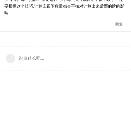
要根据这个技巧.计算庄跟闲数量都会平衡对计算出来后面的牌的影
响
回复
说点什么吧...