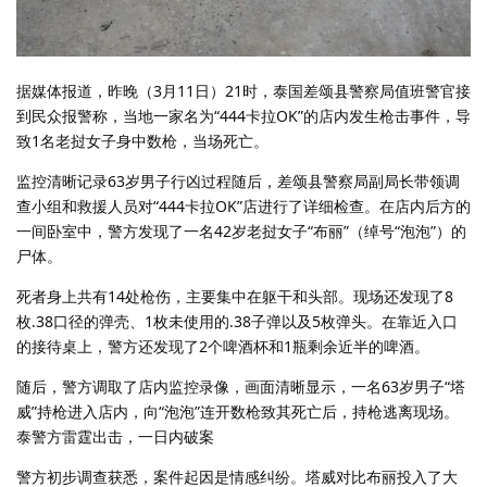
据媒体报道，昨晚（3月11日）21时，泰国差颂县警察局值班警官接
到民众报警称，当地一家名为“444卡拉OK”的店内发生枪击事件，导
致1名老挝女子身中数枪，当场死亡。
监控清晰记录63岁男子行凶过程随后，差颂县警察局副局长带领调
查小组和救援人员对“444卡拉OK”店进行了详细检查。在店内后方的
一间卧室中，警方发现了一名42岁老挝女子“布丽”（绰号“泡泡”）的
尸体。
死者身上共有14处枪伤，主要集中在躯干和头部。现场还发现了8
枚.38口径的弹壳、1枚未使用的.38子弹以及5枚弹头。在靠近入口
的接待桌上，警方还发现了2个啤酒杯和1瓶剩余近半的啤酒。
随后，警方调取了店内监控录像，画面清晰显示，一名63岁男子“塔
威”持枪进入店内，向“泡泡”连开数枪致其死亡后，持枪逃离现场。
泰警方雷霆出击，一日内破案
警方初步调查获悉，案件起因是情感纠纷。塔威对比布丽投入了大