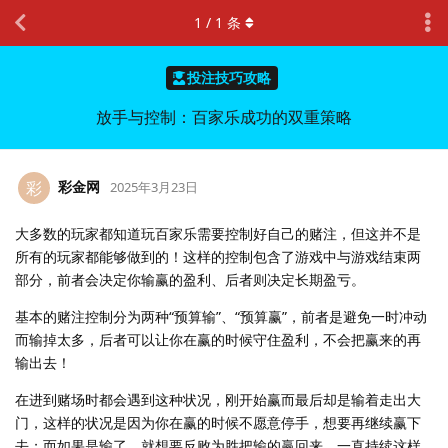
1
/
1
条
投注技巧攻略
放手与控制：百家乐成功的双重策略
彩金网
彩
2025年3月23日
大多数的玩家都知道玩百家乐需要控制好自己的赌注，但这并不是
所有的玩家都能够做到的！这样的控制包含了游戏中与游戏结束两
部分，前者会决定你输赢的盈利、后者则决定长期盈亏。
基本的赌注控制分为两种“预算输”、“预算赢”，前者是避免一时冲动
而输掉太多，后者可以让你在赢的时候守住盈利，不会把赢来的再
输出去！
在进到赌场时都会遇到这种状况，刚开始赢而最后却是输着走出大
门，这样的状况是因为你在赢的时候不愿意停手，想要再继续赢下
去；而如果是输了，就想要反败为胜把输的赢回来，一直持续这样