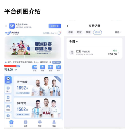
平台例图介绍