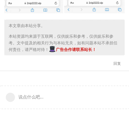
本文章由本站分享。
本站资源均来源于互联网，仅供娱乐和参考，仅供娱乐和参
考。文中提及的相关行为与本站无关，如有问题本站不承担任
何责任，请严格对待！
广告合作请联系站长！
回复
说点什么吧...