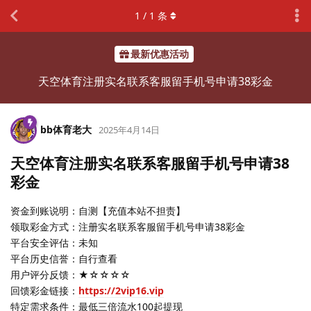
1
/
1
条
最新优惠活动
天空体育注册实名联系客服留手机号申请38彩金
bb体育老大
2025年4月14日
天空体育注册实名联系客服留手机号申请38
彩金
资金到账说明：自测【充值本站不担责】
领取彩金方式：注册实名联系客服留手机号申请38彩金
平台安全评估：未知
平台历史信誉：自行查看
用户评分反馈：★☆☆☆☆
回馈彩金链接：
https://2vip16.vip
特定需求条件：最低三倍流水100起提现