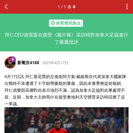
1
/
1
条
体育资讯热点
拜仁CEO德雷森在接受《圖片報》采訪時對加拿大足協進行
了嚴厲批評
新葡京4188
2025年4月17日
4月17日訊 拜仁慕尼黑的左後衛阿方索·戴維斯在代表加拿大國家隊
出戰時不幸遭遇了十字韌帶撕裂的重傷，因此本賽季將提前報銷。
拜仁俱樂部高層對此表示強烈不滿，認為加拿大足協對此事處理不
當。近期，加拿大主帥馬什在接受奧地利天空體育采訪時回應了這
一爭議。