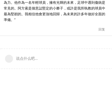
為力。他作為一名年輕球員，擁有光輝的未來，足球中遇到傷病是
常見的。阿方索是個意誌堅定的小夥子，或許是我所執教的球員中
最為堅韌的。我相信他會更強地回歸，為未來的許多年做好全面的
準備。”
回复
说点什么吧...