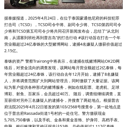
据泰媒报道，2025年4月24日，在位于泰国蒙通他尼府的科技犯罪
打击司（TCSD），TCSD司令中将、副司令少将、TCSD第四司司令
少将和TCSD第五司司令少将共同召开新闻发布会，总结了“从北到
南，从湄塞到班杜再到普吉岛”的打击行动 #该行动旨在打击一个年
营业额超过24亿泰铢的大型赌博网站，逮捕4名嫌疑人缴获价值超过
2.15亿。
泰铢的资产 警察Trairong中将表示，在逮捕在线赌博网站OK2D网
络后，对资金流向的调查发现，该网站每月营业额超过2亿泰铢，每
年营业额超过24亿泰铢，该行动自去年12月开始，逮捕了8名嫌疑
人，并将调查范围扩大到网站管理员，同时缴获了大量证据。该网
站为客户提供各种形式的赌博服务，例如在线彩票、老虎机、足球
博彩、射鱼、百家乐，会员超过40万。 随后，调查组继续调查，直
至获得对另外三名嫌疑人的逮捕令，并搜查了两处地点。根据普吉
府法院2025年4月22日签发的第103/2568号搜查令，第一处地点是
位于普吉府Rassada街道1号村的一处住宅。警方缴获现金
5,705,750泰铢，以及手机、金条和黄金首饰、护身符、高档手表、
电脑、银行账簿和其他证据共计52件，总价值超过1.117亿泰铢。