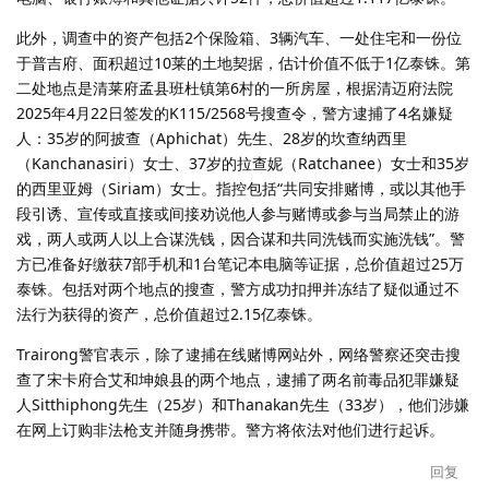
此外，调查中的资产包括2个保险箱、3辆汽车、一处住宅和一份位
于普吉府、面积超过10莱的土地契据，估计价值不低于1亿泰铢。第
二处地点是清莱府孟县班杜镇第6村的一所房屋，根据清迈府法院
2025年4月22日签发的K115/2568号搜查令，警方逮捕了4名嫌疑
人：35岁的阿披查（Aphichat）先生、28岁的坎查纳西里
（Kanchanasiri）女士、37岁的拉查妮（Ratchanee）女士和35岁
的西里亚姆（Siriam）女士。指控包括“共同安排赌博，或以其他手
段引诱、宣传或直接或间接劝说他人参与赌博或参与当局禁止的游
戏，两人或两人以上合谋洗钱，因合谋和共同洗钱而实施洗钱”。警
方已准备好缴获7部手机和1台笔记本电脑等证据，总价值超过25万
泰铢。包括对两个地点的搜查，警方成功扣押并冻结了疑似通过不
法行为获得的资产，总价值超过2.15亿泰铢。
Trairong警官表示，除了逮捕在线赌博网站外，网络警察还突击搜
查了宋卡府合艾和坤娘县的两个地点，逮捕了两名前毒品犯罪嫌疑
人Sitthiphong先生（25岁）和Thanakan先生（33岁），他们涉嫌
在网上订购非法枪支并随身携带。警方将依法对他们进行起诉。
回复