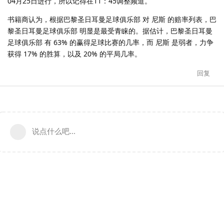
04月25日进行，所以记得在11：45调整频道。
书籍商认为，根据巴黎圣日耳曼足球俱乐部 对 尼斯 的赔率列表，巴
黎圣日耳曼足球俱乐部 明显是最受青睐的。据估计，巴黎圣日耳曼
足球俱乐部 有 63% 的赢得足球比赛的几率，而 尼斯 是弱者，力争
获得 17% 的胜算，以及 20% 的平局几率。
回复
说点什么吧...