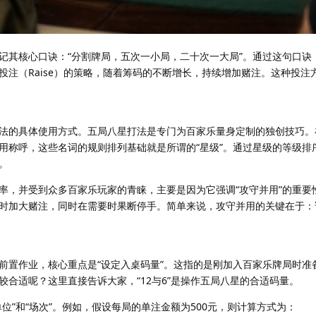
记其核心口诀：“分割牌局，五次一小局，二十次一大局”。通过这句口诀
投注（Raise）的策略，随着筹码的不断增长，持续增加赌注。这种投注
法的具体使用方式。五局八星打法是专门为百家乐量身定制的独创技巧。
用称呼，这些名词的规则排列基础就是所谓的“星级”。通过星级的等级排
。
胜率，并受到众多百家乐玩家的青睐，主要是因为它强调“攻守并用”的重要
时加大赌注，同时在需要时果断停手。简单来说，攻守并用的关键在于：
前置作业，核心重点是“设定入桌码量”。这指的是刚加入百家乐牌局时准
合适呢？这里直接告诉大家，“12与6”是操作五局八星的合适码量。
位”和“场次”。例如，假设每局的单注金额为500元，则计算方式为：