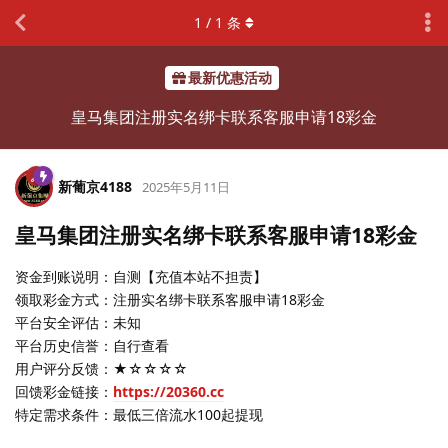
1
/
1
条
最新优惠活动
皇马集团注册实名绑卡联系客服申请18彩金
新葡京4188
2025年5月11日
皇马集团注册实名绑卡联系客服申请18彩金
资金到账说明：自测【充值本站不担责】
领取彩金方式：注册实名绑卡联系客服申请18彩金
平台安全评估：未知
平台历史信誉：自行查看
用户评分反馈：★☆☆☆☆
回馈彩金链接：
https://20360.cc
特定需求条件：最低三倍流水100起提现