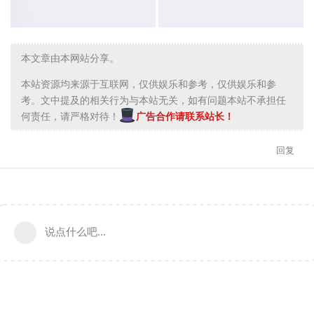
本文章由本网站分享。
本站资源均来源于互联网，仅供娱乐和参考，仅供娱乐和参
考。文中提及的相关行为与本站无关，如有问题本站不承担任
何责任，请严格对待！
广告合作请联系站长！
回复
说点什么吧...