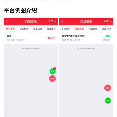
平台例图介绍