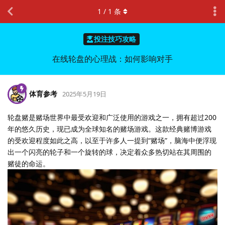
1
/
1
条
投注技巧攻略
在线轮盘的心理战：如何影响对手
体育参考
2025年5月19日
轮盘赌是赌场世界中最受欢迎和广泛使用的游戏之一，拥有超过200
年的悠久历史，现已成为全球知名的赌场游戏。这款经典赌博游戏
的受欢迎程度如此之高，以至于许多人一提到“赌场”，脑海中便浮现
出一个闪亮的轮子和一个旋转的球，决定着众多热切站在其周围的
赌徒的命运。