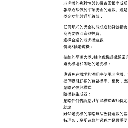
老虎機的複雜性與其投資回報率成反
報率通常低於平頂獎金的遊戲。這是
獎金功能與通配符號：
任何形式的獎金功能或通配符號都會
商需要收回這些投資。
選擇合適的老虎機遊戲
傳統3軸老虎機：
傳統的平頂大獎3軸老虎機遊戲通常
避免機場和酒吧的老虎機：
應避免在機場和酒吧中使用老虎機。
提供吸引顧客的寬鬆機率。相反，應
忽略迷信與模式
隨機數生成器：
忽略任何告訴您以某些模式查找特定
結論
雖然老虎機的策略無法改變遊戲的基
持理智，享受遊戲的過程才是最重要