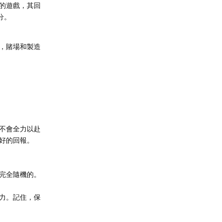
的遊戲，其回
分。
，賭場和製造
不會全力以赴
好的回報。
完全隨機的。
力。記住，保