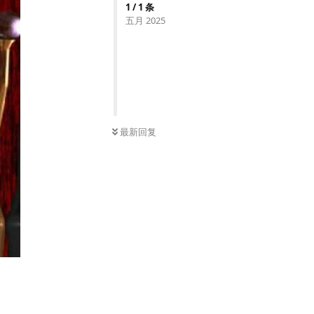
1
/
1
条
五月 2025
最新回复