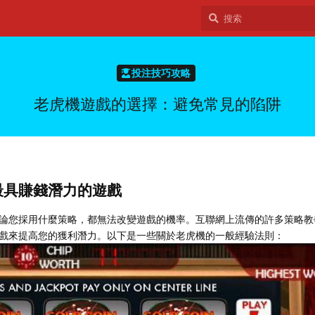
投注技巧攻略
老虎機遊戲的選擇：避免常見的陷阱
最具賺錢潛力的遊戲
論您採用什麼策略，都無法改變遊戲的機率。互聯網上流傳的許多策略教
戲來提高您的獲利潛力。以下是一些關於老虎機的一般經驗法則：