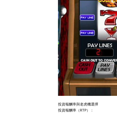
投資報酬率與老虎機選擇
投資報酬率（RTP）：