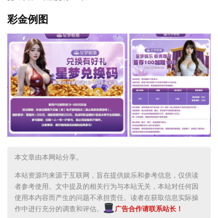
彩金例图
本文章由本网站分享。
本站资源均来源于互联网，旨在提供娱乐和参考信息，仅供读
者参考使用。文中提及的相关行为与本站无关，本站对任何因
使用本内容而产生的问题不承担责任。读者在获取信息实际操
作中进行充分的调查和评估。
广告合作请联系站长！