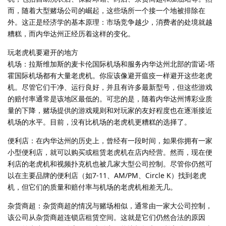
而，随着大型赌场公司的崛起，这些场所一个接一个地被排除在
外。这正是经济学的基本原理：市场竞争越少，消费者的处境就越
糟糕，而内华达州正经历着这样的变化。
玩老虎机要避开的地方
机场：拉斯维加斯的麦卡伦国际机场和服务内华达州北部的雷诺-塔
霍国际机场都有大量老虎机。你应该像避开瘟疫一样避开这些老虎
机。尽管它们干净、运行良好，并且有许多最新型号，但这些游戏
的赔付率通常是该地区最低的。可悲的是，随着内华达州博彩业质
量的下降，赌场提供的游戏规则和对玩家的友好程度也在逐渐接近
机场的水平。目前，没有比机场的老虎机更糟糕的选择了。
便利店：在内华达州的历史上，曾经有一段时间，如果你拥有一家
小型便利店，就可以购买或租赁老虎机在店内经营。然而，现在便
利店的老虎机和视频扑克机也被几家大型公司控制。尽管你仍然可
以在主要品牌的便利店（如7-11、AM/PM、Circle K）找到老虎
机，但它们的质量和赔付率与机场的老虎机相差无几。
杂货商超：杂货商超的情况与赌场相似，通常由一家大公司控制，
该公司从杂货商超连锁店租赁空间。这就是它们仍然合法的原因