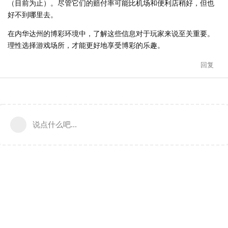
（目前为止）。尽管它们的赔付率可能比机场和便利店稍好，但也
好不到哪里去。
在内华达州的博彩环境中，了解这些信息对于玩家来说至关重要。
理性选择游戏场所，才能更好地享受博彩的乐趣。
回复
说点什么吧...