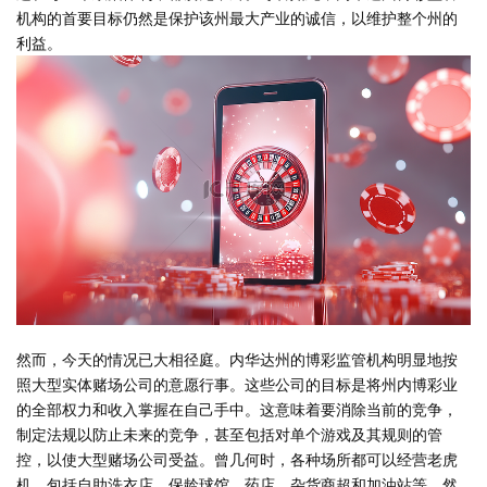
机构的首要目标仍然是保护该州最大产业的诚信，以维护整个州的
利益。
然而，今天的情况已大相径庭。内华达州的博彩监管机构明显地按
照大型实体赌场公司的意愿行事。这些公司的目标是将州内博彩业
的全部权力和收入掌握在自己手中。这意味着要消除当前的竞争，
制定法规以防止未来的竞争，甚至包括对单个游戏及其规则的管
控，以使大型赌场公司受益。曾几何时，各种场所都可以经营老虎
机，包括自助洗衣店、保龄球馆、药店、杂货商超和加油站等。然