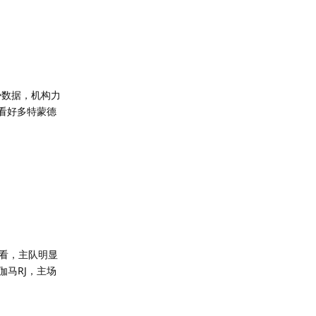
势数据，机构力
看好多特蒙德
看，主队明显
马RJ，主场