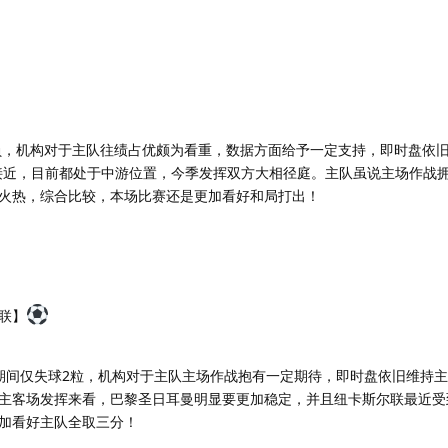
2负，机构对于主队往绩占优颇为看重，数据方面给予一定支持，即时盘依
较为接近，目前都处于中游位置，今季发挥双方大相径庭。主队虽说主场作战
火热，综合比较，本场比赛还是更加看好和局打出！
联】
间仅失球2粒，机构对于主队主场作战抱有一定期待，即时盘依旧维持主队让
主客场发挥来看，巴黎圣日耳曼明显要更加稳定，并且纽卡斯尔联最近受
加看好主队全取三分！