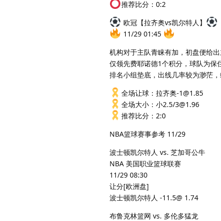
推荐比分：0:2
欧冠【拉齐奥vs凯尔特人】
11/29 01:45
机构对于主队青睐有加，初盘便给出
仅领先费耶诺德1个积分，球队为保
排名小组垫底，出线几率较为渺茫，
全场让球：拉齐奥-1@1.85
全场大小：小2.5/3@1.96
推荐比分：2:0
NBA篮球赛事参考 11/29
波士顿凯尔特人 vs. 芝加哥公牛
NBA 美国职业篮球联赛
11/29 08:30
让分[欧洲盘]
波士顿凯尔特人 -11.5@ 1.74
布鲁克林篮网 vs. 多伦多猛龙