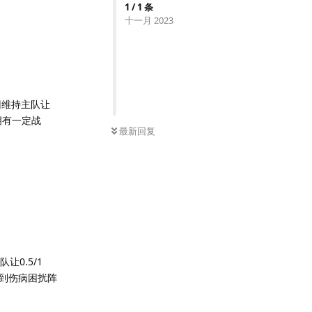
1
/
1
条
十一月 2023
旧维持主队让
拥有一定战
最新回复
0.5/1
到伤病困扰阵