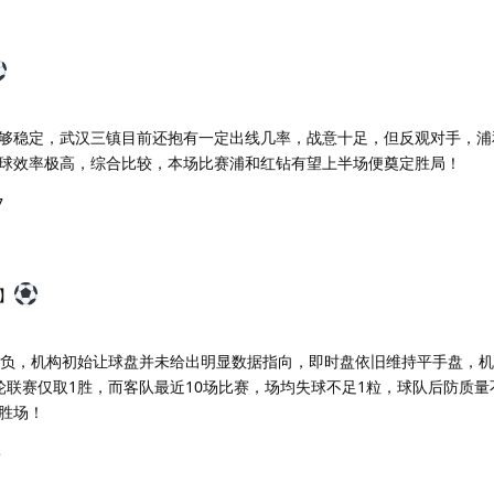
够稳定，武汉三镇目前还抱有一定出线几率，战意十足，但反观对手，浦
球效率极高，综合比较，本场比赛浦和红钻有望上半场便奠定胜局！
7
】
胜负，机构初始让球盘并未给出明显数据指向，即时盘依旧维持平手盘，
轮联赛仅取1胜，而客队最近10场比赛，场均失球不足1粒，球队后防质量
胜场！
5