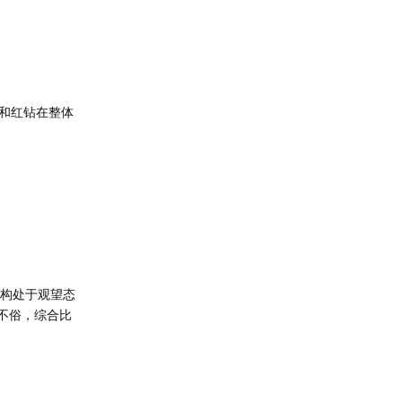
和红钻在整体
机构处于观望态
不俗，综合比