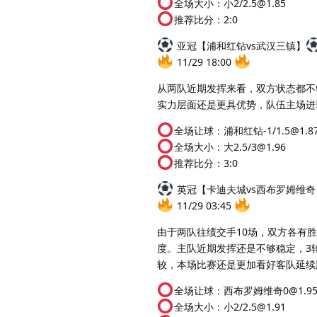
全场大小：小2/2.5@1.85
推荐比分：2:0
亚冠【浦和红钻vs武汉三镇】
11/29 18:00
从两队近期发挥来看，双方状态都不
实力层面还是更具优势，队伍主场进
全场让球：浦和红钻-1/1.5@1.8
全场大小：大2.5/3@1.96
推荐比分：3:0
英冠【卡迪夫城vs西布罗姆维奇
11/29 03:45
由于两队往绩交手10场，双方各有
度。主队近期发挥还是不够稳定，3
较，本场比赛还是更加看好客队延续
全场让球：西布罗姆维奇0@1.9
全场大小：小2/2.5@1.91