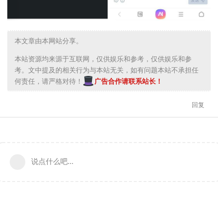
本文章由本网站分享。
本站资源均来源于互联网，仅供娱乐和参考，仅供娱乐和参
考。文中提及的相关行为与本站无关，如有问题本站不承担任
何责任，请严格对待！
广告合作请联系站长！
回复
说点什么吧...