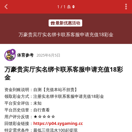
1
/
1
条
最新优惠活动
万豪贵宾厅实名绑卡联系客服申请充值18彩金
体育参考
2025年6月5日
万豪贵宾厅实名绑卡联系客服申请充值18彩
金
资金到账说明：自测【充值本站不担责】
领取彩金方式：注册实名绑卡联系客服申请充值18彩金
平台安全评估：未知
平台历史信誉：自行查看
用户评分反馈：★☆☆☆☆
回馈彩金链接：
https://p04.sygaming.cc
特定需求条件：最低三倍流水100起提现