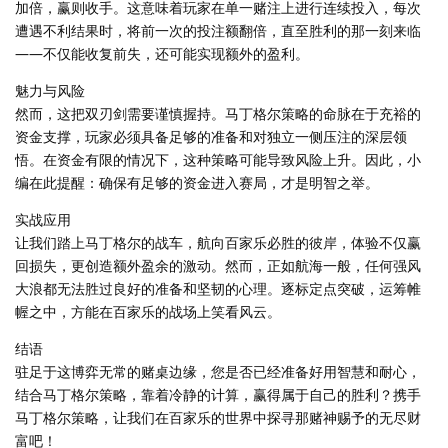
加倍，赢则收手。这意味着玩家在单一赌注上进行连续投入，每次
遭遇不利结果时，将前一次的投注额翻倍，直至胜利的那一刻来临
——不仅能收复前失，还可能实现额外的盈利。
魅力与风险
然而，这把双刃剑需要谨慎握持。马丁格尔策略的命脉在于充裕的
资金支撑，玩家必须具备足够的准备和对独立一侧压注的深层领
悟。在资金有限的情况下，这种策略可能导致风险上升。因此，小
编在此提醒：确保有足够的资金进入赛局，才是明智之举。
实战应用
让我们踏上马丁格尔的战车，航向百家乐必胜的彼岸，体验不仅赢
回损失，更创造额外盈余的激动。然而，正如航海一般，任何强风
大浪都无法胜过良好的准备和坚韧的心理。逐标定点突破，运筹帷
幄之中，方能在百家乐的战场上笑看风云。
结语
驻足于这博弈无常的赌桌边缘，您是否已经准备好用智慧和耐心，
结合马丁格尔策略，靠着冷静的计算，赢得属于自己的胜利？携手
马丁格尔策略，让我们在百家乐的世界中探寻那赌神赐予的无尽财
富吧！