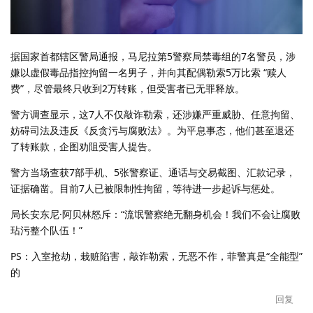
据国家首都辖区警局通报，马尼拉第5警察局禁毒组的7名警员，涉
嫌以虚假毒品指控拘留一名男子，并向其配偶勒索5万比索 “赎人
费”，尽管最终只收到2万转账，但受害者已无罪释放。
警方调查显示，这7人不仅敲诈勒索，还涉嫌严重威胁、任意拘留、
妨碍司法及违反《反贪污与腐败法》。为平息事态，他们甚至退还
了转账款，企图劝阻受害人提告。
警方当场查获7部手机、5张警察证、通话与交易截图、汇款记录，
证据确凿。目前7人已被限制性拘留，等待进一步起诉与惩处。
局长安东尼·阿贝林怒斥：“流氓警察绝无翻身机会！我们不会让腐败
玷污整个队伍！”
PS：入室抢劫，栽赃陷害，敲诈勒索，无恶不作，菲警真是“全能型”
的
回复