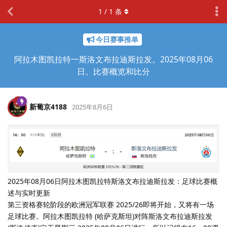
1
/
1
条
今日赛事推单
阿拉木图凯拉特一斯洛文布拉迪斯拉发。2025年08月06
日。比赛概览和比分
新葡京4188
2025年8月6日
2025年08月06日阿拉木图凯拉特斯洛文布拉迪斯拉发：足球比赛概
述与实时更新
第三资格赛轮阶段的欧洲冠军联赛 2025/26即将开始，又将有一场
足球比赛。阿拉木图凯拉特 (哈萨克斯坦)对阵斯洛文布拉迪斯拉发