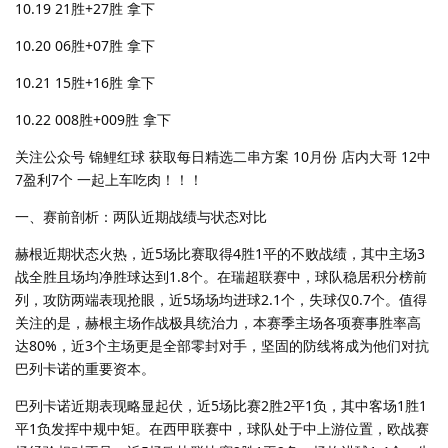
10.19 21胜+27胜 拿下
10.20 06胜+07胜 拿下
10.21 15胜+16胜 拿下
10.22 008胜+009胜 拿下
关注公众号 锦鲤红球 获取每日精选二串方案 10月份 店内大哥 12中
7盈利7个 一起上车吃肉！！！
一、赛前剖析：两队近期战绩与状态对比
赫根近期状态火热，近5场比赛取得4胜1平的不败战绩，其中主场3
战全胜且场均净胜球达到1.8个。在瑞超联赛中，球队稳居积分榜前
列，攻防两端表现抢眼，近5场场均进球2.1个，失球仅0.7个。值得
关注的是，赫根主场作战极具统治力，本赛季主场各项赛事胜率高
达80%，近3个主场更是全部零封对手，坚固的防线将成为他们对抗
巴列卡诺的重要资本。
巴列卡诺近期表现略显起伏，近5场比赛2胜2平1负，其中客场1胜1
平1负发挥中规中矩。在西甲联赛中，球队处于中上游位置，欧战赛