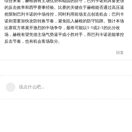
综合来看，赫根拥有主场优势和稳固的防守，巴列卡诺则具备更强
的反击效率和西甲赛事经验。比赛的关键在于赫根能否通过高压逼
抢限制巴列卡诺的中场传控，同时利用前场支点创造机会；巴列卡
诺则需要加快攻防转换节奏，避免陷入赫根的防守陷阱。预计本场
比赛双方将展开激烈的中场争夺，最终可能以1-1或2-1的比分收
场，赫根有望凭借主场气势逼平或小胜对手，而巴列卡诺若能掌控
反击节奏，也有机会客场取分。
回复
说点什么吧...