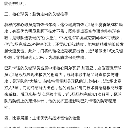
能会被打乱。
三、核心球员：胜负走向的关键推手
赫根的核心球员是前锋卡尔松，这位瑞典前锋近5场比赛贡献3球1助
攻，身高优势明显且脚下技术不俗，既能完成高空争顶也能持球突
破，是球队进攻端的“桥头堡”。中场指挥官埃里克森同样不可或缺，
他近5场完成25次关键传球，还贡献1球2助攻，能凭借精准的长传发
起快速反击。此外，门将约翰松近期状态出色，近5场做出16次关键
扑救，零封率达到50%，为球队防线保驾护航。
巴列卡诺的关键球员当属中场核心阿尔瓦罗·加西亚，这位西班牙球
员近5场欧战展现出极强的创造力，既能串联中场又能直接参与进
攻，是球队的“大脑”。前锋特雷霍则是球队的进攻核心，近5场比赛
打入3球，门前终结能力出色，他的跑位和射门技术将给赫根防线带
来威胁。后卫米基·胡安经验丰富，近5场场均完成4.1次解围，是球
队后防线上的定海神针，他的发挥直接影响巴列卡诺的防守稳定
性。
四、比赛展望：主场优势与战术韧性的较量