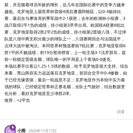
获，并且随着球员年龄的增长，近几年在国际比赛中的竞争力越来
越低。克罗地亚上届世界杯晋级4强后遭遇阿根廷，以0-3输掉比
赛，最后在与摩洛哥的季军战中2-1获胜；去年的欧洲杯小组赛，3
战只取得2平1负的成绩，排小组第3早早出局。欧国联A联赛6轮比
赛，克罗地亚取得2胜2平2负的成绩，排小组第2晋级八强，不过球
队是八强中两支积分最少的球队之一，八强赛两回合与法国战平，
点球大战中被淘汰。本同世界杯预选赛前7轮比赛，克罗地亚取得6
胜1平的不败战绩，积19分暂排榜首，上一轮主场3-1法罗群岛，提
前一轮锁定晋级名额，球队唯一的平局是上个客场0-0捷克。
本场比赛开出客让1.25-1.5球的数据，给予克罗地亚很大支持。综合
来看，黑山阵容实力远远落后克罗地亚，首回合交手中0-4惨败，由
于已经无缘晋级，最后一轮战意不足；克罗地亚作为本组中实力最
强的球队，已经锁定世界杯正赛名额，全队士气较好，结合数据变
化分析，看好克罗地亚至少净胜2球。
推荐：+2平负
回复
小雨
小
2025年11月17日