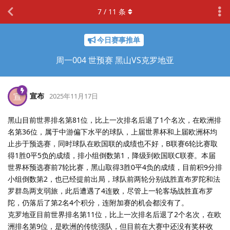
7
/
11
条
今日赛事推单
周一004 世预赛 黑山VS克罗地亚
宣布
宣
2025年11月17日
黑山目前世界排名第81位，比上一次排名后退了1个名次，在欧洲排
名第36位，属于中游偏下水平的球队，上届世界杯和上届欧洲杯均
止步于预选赛，同时球队在欧国联的成绩也不好，B联赛6轮比赛取
得1胜0平5负的成绩，排小组倒数第1，降级到欧国联C联赛。本届
世界杯预选赛前7轮比赛，黑山取得3胜0平4负的成绩，目前积9分排
小组倒数第2，也已经提前出局，球队前两轮分别战胜直布罗陀和法
罗群岛两支弱旅，此后遭遇了4连败，尽管上一轮客场战胜直布罗
陀，仍落后了第2名4个积分，连附加赛的机会都没有了。
克罗地亚目前世界排名第11位，比上一次排名后退了2个名次，在欧
洲排名第9位，是欧洲的传统强队，但目前在大赛中还没有奖杯收