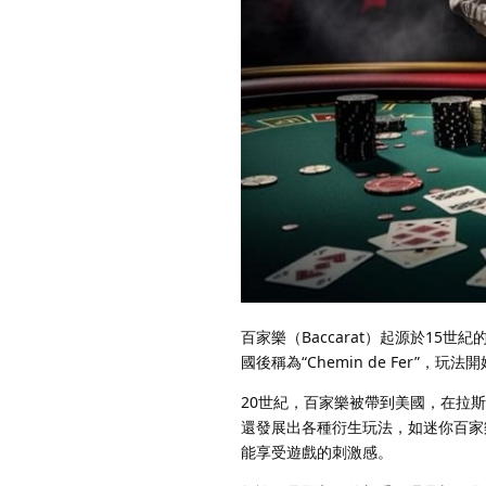
百家樂（Baccarat）起源於1
國後稱為“Chemin de Fer”
20世紀，百家樂被帶到美國，在拉
還發展出各種衍生玩法，如迷你百家
能享受遊戲的刺激感。