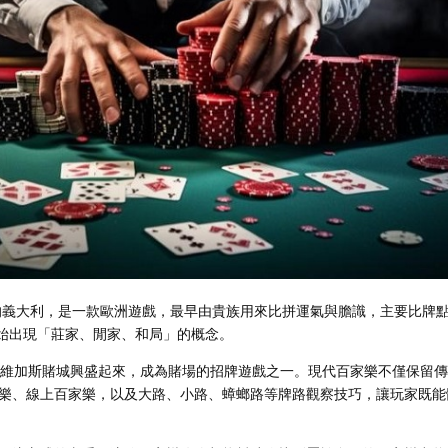
5世紀的義大利，是一款歐洲遊戲，最早由貴族用來比拼運氣與膽識，主要比牌
，玩法開始出現「莊家、閒家、和局」的概念。
斯維加斯賭城興盛起來，成為賭場的招牌遊戲之一。現代百家樂不僅保留
樂、線上百家樂，以及大路、小路、蟑螂路等牌路觀察技巧，讓玩家既能