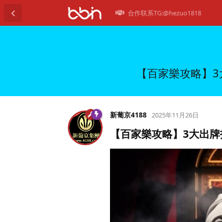
合作联系TG:@hezuo1818
【百家樂攻略】3
新葡京4188
2025年11月26日
【百家樂攻略】3大出牌