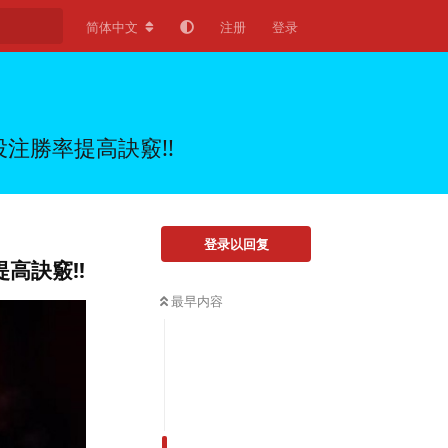
简体中文
注册
登录
注勝率提高訣竅!!
登录以回复
高訣竅!!
最早内容