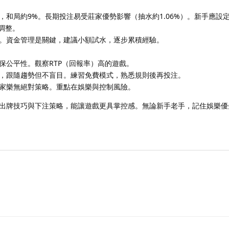
，和局約9%。長期投注易受莊家優勢影響（抽水約1.06%）。新手應設
調整。
。資金管理是關鍵，建議小額試水，逐步累積經驗。
保公平性。觀察RTP（回報率）高的遊戲。
，跟隨趨勢但不盲目。練習免費模式，熟悉規則後再投注。
家樂無絕對策略。重點在娛樂與控制風險。
出牌技巧與下注策略，能讓遊戲更具掌控感。無論新手老手，記住娛樂優