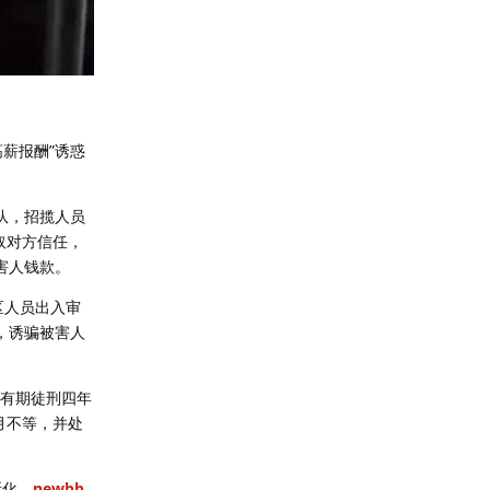
薪报酬”诱惑
队，招揽人员
取对方信任，
害人钱款。
区人员出入审
，诱骗被害人
某有期徒刑四年
月不等，并处
断化。
newbb