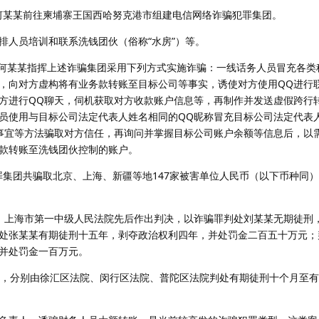
、何某某前往柬埔寨王国西哈努克港市组建电信网络诈骗犯罪集团。
排人员培训和联系洗钱团伙（俗称“水房”）等。
某、何某某指挥上述诈骗集团采用下列方式实施诈骗：一线话务人员冒充各类
，向对方虚构将有业务款转账至目标公司等事实，诱使对方使用QQ进行
方进行QQ聊天，伺机获取对方收款账户信息等，再制作并发送虚假跨行
员使用与目标公司法定代表人姓名相同的QQ昵称冒充目标公司法定代表
事宜等方法骗取对方信任，再询问并掌握目标公司账户余额等信息后，以
款转账至洗钱团伙控制的账户。
犯罪集团共骗取北京、上海、新疆等地147家被害单位人民币（以下币种同）9
月23日，上海市第一中级人民法院先后作出判决，以诈骗罪判处刘某某无期徒
处张某某有期徒刑十五年，剥夺政治权利四年，并处罚金二百五十万元；
并处罚金一百万元。
案，分别由徐汇区法院、闵行区法院、普陀区法院判处有期徒刑十个月至