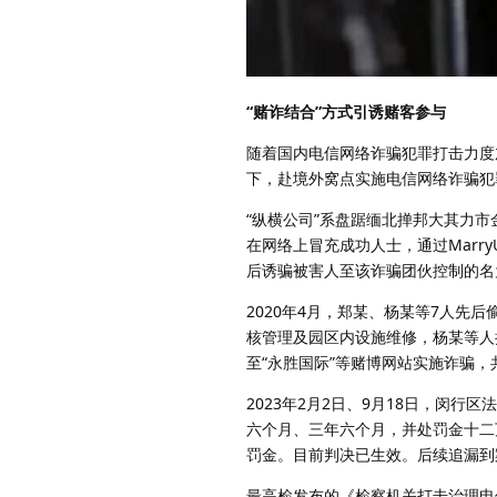
“赌诈结合”方式引诱赌客参与
随着国内电信网络诈骗犯罪打击力度
下，赴境外窝点实施电信网络诈骗犯
“纵横公司”系盘踞缅北掸邦大其力
在网络上冒充成功人士，通过Mar
后诱骗被害人至该诈骗团伙控制的名
2020年4月，郑某、杨某等7人
核管理及园区内设施维修，杨某等人
至“永胜国际”等赌博网站实施诈骗，共
2023年2月2日、9月18日，闵
六个月、三年六个月，并处罚金十二
罚金。目前判决已生效。后续追漏到
最高检发布的《检察机关打击治理电