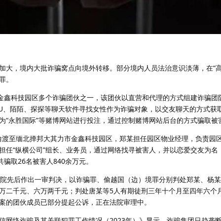
加大，境内大批诈骗窝点向境外转移。部分境内人员法治意识淡薄，在“高
罪。
市金鑫科技园区多个诈骗团伙之一，该团伙以直营和代理的方式组建诈骗团
ryU、陌陌、探探等聊天软件寻找女性作为诈骗对象，以交友聊天的方式获
为“永胜国际”等赌博网站进行投注，通过控制赌博网站后台的方式骗取被
先后偷渡至缅北掸邦大其力市金鑫科技园区，郑某担任园区物业经理，负责园
担任“纵横公司”组长、业务员，通过网络找寻被害人，并以恋爱交友为名
骗取26名被害人840余万元。
行区法院先后作出一审判决，以诈骗罪、偷越国（边）境罪分别判处郑某、杨
万二千元、六万两千元；判处唐某等5人有期徒刑三年十个月至四年六个
案的团伙成员已部分提起公诉，正在法院审理中。
信网络诈骗及其关联犯罪工作情况（2023年）》显示，诈骗集团日趋垄