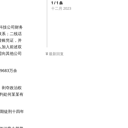
1
/
1
条
十二月 2023
科技公司财务
联系；二线话
转账凭证，并
人加入前述双
需向其他公司
最新回复
683万余
刑，剥夺政治权
判处何某某有
有期徒刑十四年