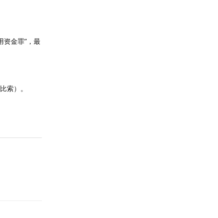
用资金罪”，最
宾比索）。
回复
回复