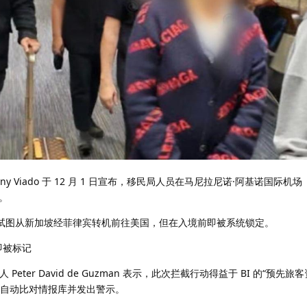
hony Viado 于 12 月 1 日宣布，移民局人员在马尼拉尼诺·阿基诺国际机场（
。
，她试图从新加坡经菲律宾转机前往美国，但在入境前即被系统锁定。
即被标记
 Peter David de Guzman 表示，此次拦截行动得益于 BI 的“预先旅
，自动比对情报库并发出警示。