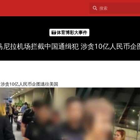
体育博彩大事件
马尼拉机场拦截中国通缉犯 涉贪10亿人民币企
涉贪10亿人民币企图逃往美国