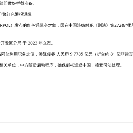
随即做好拦截准备。
际刑警红色通报通缉
NTERPOL）发布的红色通缉令对象，因在中国涉嫌触犯《刑法》第272条“挪
发区分局 于 2023 年立案。
郝与同伙利用职务之便，涉嫌侵吞 人民币 9.7785 亿元（折合约 81 亿菲律
相关单位，中方随后启动程序，确保郝彬遣返中国，接受司法处理。