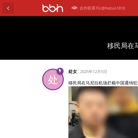
合作联系TG:@hezuo1818
移民局在
处女
2025年12月5日
处
移民局在马尼拉机场拦截中国通缉犯 