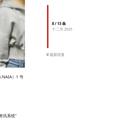
8
/
13
条
十二月 2025
最新回复
NAIA）1 号
客资讯系统”