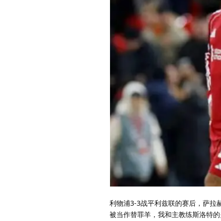
利物浦3-3战平利兹联的赛后，萨
被当作替罪羊，我和主教练斯洛特的