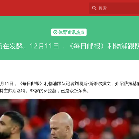
体育资讯热点
在发酵。12月11日，《每日邮报》利物浦跟
2月11日，《每日邮报》利物浦跟队记者刘易斯-斯蒂尔撰文，介绍萨拉赫
持主帅斯洛特。33岁的萨拉赫，已是众叛亲离。