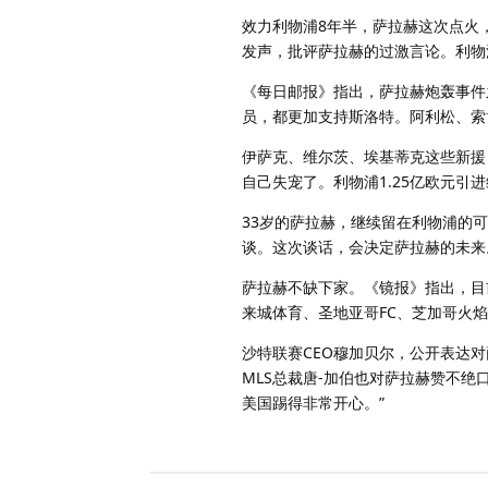
效力利物浦8年半，萨拉赫这次点火
发声，批评萨拉赫的过激言论。利物
《每日邮报》指出，萨拉赫炮轰事件
员，都更加支持斯洛特。阿利松、索
伊萨克、维尔茨、埃基蒂克这些新援
自己失宠了。利物浦1.25亿欧元
33岁的萨拉赫，继续留在利物浦的
谈。这次谈话，会决定萨拉赫的未来
萨拉赫不缺下家。《镜报》指出，目
来城体育、圣地亚哥FC、芝加哥火
沙特联赛CEO穆加贝尔，公开表达
MLS总裁唐-加伯也对萨拉赫赞不
美国踢得非常开心。”