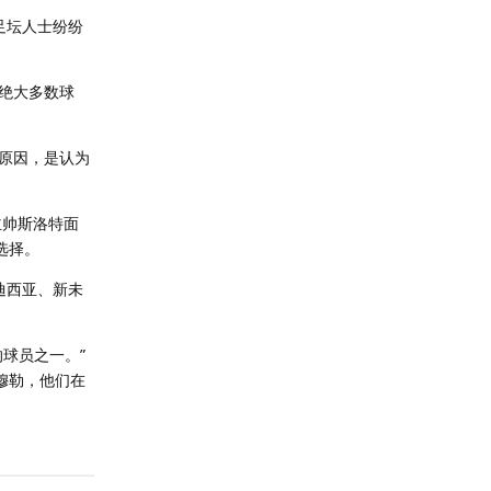
足坛人士纷纷
绝大多数球
原因，是认为
主帅斯洛特面
选择。
迪西亚、新未
球员之一。”
穆勒，他们在
回复