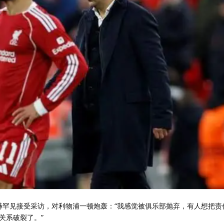
拉赫罕见接受采访，对利物浦一顿炮轰：“我感觉被俱乐部抛弃，有人想把责
关系破裂了。”