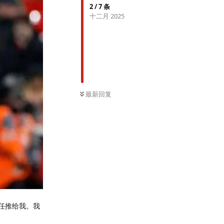
2
/
7
条
十二月 2025
最新回复
任推给我。我