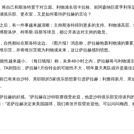
，将自己和斯洛特置于对立面。利物浦名宿卡拉格、前阿森纳巨星亨利等
浦俱乐部、更衣室，又是如何看待萨拉赫的言论？
之后，有一件事越来越清晰：主帅斯洛特得到更多的支持。利物浦高层、
博斯洛伊、柯蒂斯-琼斯等球员，都公开表达对主帅的敬意。
，自然都站在斯洛特这边。《图片报》消息称，萨拉赫炮轰利物浦的重要
引进维尔茨，并将维尔茨视为利物浦未来，这让萨拉赫感到愤怒。
可能性越来越小。《每日镜报》称，未来48小时之内，萨拉赫将与利物浦
。TA则指出，萨拉赫1月份转会的可能性不大，明年夏天离队或许是最佳
前已有来自沙特、美职联的5家俱乐部想要引进萨拉赫：利雅得新月、库
焰。
对萨拉赫的好感。“萨拉赫在沙特联赛很受欢迎，他是沙特俱乐部安排谈判的
绝口：“若萨拉赫决定来美国踢球，我们将张开双臂欢迎他。可以问问梅西、