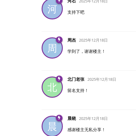
河石
2025年12月18日
河
支持下吧
周杰
2025年12月18日
周
学到了，谢谢楼主！
北门老张
2025年12月18日
北
留名支持！
晨晓
2025年12月18日
晨
感谢楼主无私分享！