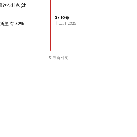
雷达布利克 (冰
5
/
10
条
堡 有 82%
十二月 2025
回复
最新回复
回复
回复