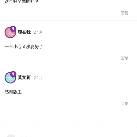
这个好全面的社区
回复
现在我
现
2 1月
一不小心又涨姿势了。
回复
莫文蔚
莫
2 1月
感谢版主
回复