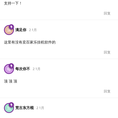
支持一下！
回复
满足你
满
2 1月
这里有没有卖百家乐挂机软件的
回复
每次你不
每
2 1月
顶 顶 顶
回复
荒古东方棍
荒
2 1月