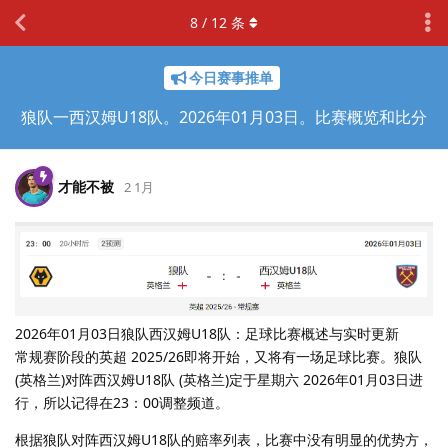
8
/
12
条
今日赛事推单
狼队一西汉姆U18队。2026年01月03日。比赛概览和比分
才能不被
2 1月
2026年01月03日狼队西汉姆U18队：足球比赛概述与实时更新
常规赛阶段的英超 2025/26即将开始，又将有一场足球比赛。狼队
(英格兰)对阵西汉姆U18队 (英格兰)定于星期六 2026年01月03日进
行，所以记得在23：00调整频道。
根据狼队对阵西汉姆U18队的赔率列表，比赛中没有明显的优势方，