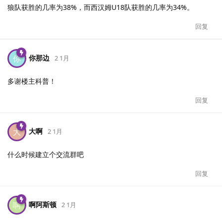
狼队获胜的几率为38%，而西汉姆U18队获胜的几率为34%。
回复
你那边
你
2 1月
多谢楼主科普！
回复
大啊
大
2 1月
什么时候建立个交流群吧
回复
啊阿斯顿
啊
2 1月