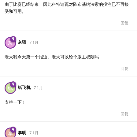
由于比赛已经结束，因此科特迪瓦对阵布基纳法索的投注已不再接
受和可用。
回复
灰猫
灰
7 1月
老大我今天第一个报道。老大可以给个版主权限吗
回复
纸飞机
纸
7 1月
支持一下！
回复
李明
李
7 1月