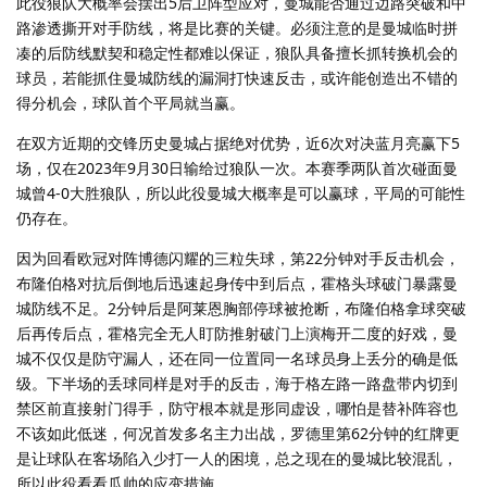
此役狼队大概率会摆出5后卫阵型应对，曼城能否通过边路突破和中
路渗透撕开对手防线，将是比赛的关键。必须注意的是曼城临时拼
凑的后防线默契和稳定性都难以保证，狼队具备擅长抓转换机会的
球员，若能抓住曼城防线的漏洞打快速反击，或许能创造出不错的
得分机会，球队首个平局就当赢。
在双方近期的交锋历史曼城占据绝对优势，近6次对决蓝月亮赢下5
场，仅在2023年9月30日输给过狼队一次。本赛季两队首次碰面曼
城曾4-0大胜狼队，所以此役曼城大概率是可以赢球，平局的可能性
仍存在。
因为回看欧冠对阵博德闪耀的三粒失球，第22分钟对手反击机会，
布隆伯格对抗后倒地后迅速起身传中到后点，霍格头球破门暴露曼
城防线不足。2分钟后是阿莱恩胸部停球被抢断，布隆伯格拿球突破
后再传后点，霍格完全无人盯防推射破门上演梅开二度的好戏，曼
城不仅仅是防守漏人，还在同一位置同一名球员身上丢分的确是低
级。下半场的丢球同样是对手的反击，海于格左路一路盘带内切到
禁区前直接射门得手，防守根本就是形同虚设，哪怕是替补阵容也
不该如此低迷，何况首发多名主力出战，罗德里第62分钟的红牌更
是让球队在客场陷入少打一人的困境，总之现在的曼城比较混乱，
所以此役看看瓜帅的应变措施。