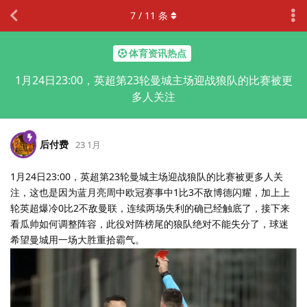
7
/
11
条
体育资讯热点
1月24日23:00，英超第23轮曼城主场迎战狼队的比赛被更
多人关注
后付费
23 1月
1月24日23:00，英超第23轮曼城主场迎战狼队的比赛被更多人关
注，这也是因为蓝月亮周中欧冠赛事中1比3不敌博德闪耀，加上上
轮英超爆冷0比2不敌曼联，连续两场失利的确已经触底了，接下来
看瓜帅如何调整阵容，此役对阵榜尾的狼队绝对不能失分了，球迷
希望曼城用一场大胜重拾霸气。