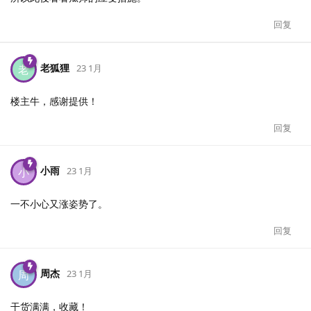
回复
老狐狸
老
23 1月
楼主牛，感谢提供！
回复
小雨
小
23 1月
一不小心又涨姿势了。
回复
周杰
周
23 1月
干货满满，收藏！