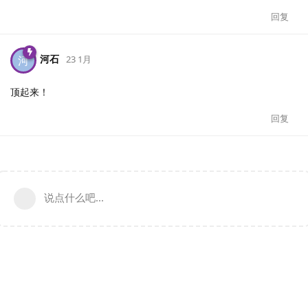
回复
河石
河
23 1月
顶起来！
回复
说点什么吧...