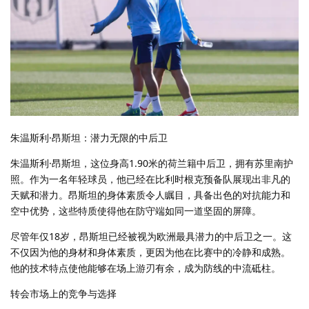
朱温斯利·昂斯坦：潜力无限的中后卫
朱温斯利·昂斯坦，这位身高1.90米的荷兰籍中后卫，拥有苏里南护
照。作为一名年轻球员，他已经在比利时根克预备队展现出非凡的
天赋和潜力。昂斯坦的身体素质令人瞩目，具备出色的对抗能力和
空中优势，这些特质使得他在防守端如同一道坚固的屏障。
尽管年仅18岁，昂斯坦已经被视为欧洲最具潜力的中后卫之一。这
不仅因为他的身材和身体素质，更因为他在比赛中的冷静和成熟。
他的技术特点使他能够在场上游刃有余，成为防线的中流砥柱。
转会市场上的竞争与选择