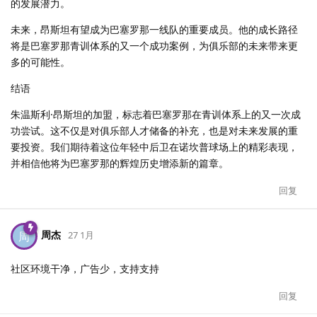
的发展潜力。
未来，昂斯坦有望成为巴塞罗那一线队的重要成员。他的成长路径
将是巴塞罗那青训体系的又一个成功案例，为俱乐部的未来带来更
多的可能性。
结语
朱温斯利·昂斯坦的加盟，标志着巴塞罗那在青训体系上的又一次成
功尝试。这不仅是对俱乐部人才储备的补充，也是对未来发展的重
要投资。我们期待着这位年轻中后卫在诺坎普球场上的精彩表现，
并相信他将为巴塞罗那的辉煌历史增添新的篇章。
回复
周杰
周
27 1月
社区环境干净，广告少，支持支持
回复