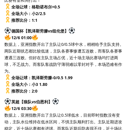
比赛有望和局打出！
全场让球：格勒诺布尔+0.5
全场大小：小2/2.5
推荐比分：1:1
德国杯【凯泽斯劳滕vs纽伦堡】
12/6 01:00
数据上，亚洲指数开出了主队让0/0.5球中水，稍稍给予主队支持。
两队近期状态都比较低迷，主队各赛事惨遭五连败，而客队各赛事
遭遇三连败。但好在主队主场占优，近十场主场比赛场均打进两
球，不乏战力。而客队客战防守薄弱难以零封对手，本场恐难有作
为。
全场让球：凯泽斯劳滕-0/0.5 1.99
全场大小：小3 1.80
推荐比分：2:0
英超【狼队vs伯恩利】
12/6 03:30
数据上，亚洲指数开出了主队让0.5球低水，目前即时指数没有变
动，主队水位维持在低水区间，不惧主队顺利打出。主队近期进攻
稳定，近十场比赛都有进球。而客队近期后防表现不佳，近十场比