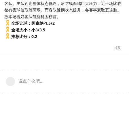
客队。主队近期整体状态低迷，后防线面临巨大压力，近十场比赛
都有丢球仅取胜两场。而客队近期状态提升，各赛事豪取五连胜。
故本场看好客队凯旋稳固榜首。
全场让球：阿森纳-1.5/2
全场大小：小3/3.5
推荐比分：0:2
回复
说点什么吧...