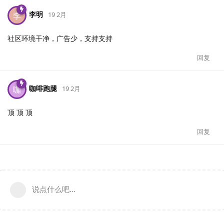
李明
李
19 2月
社区环境干净，广告少，支持支持
回复
咖啡跑腿
咖
19 2月
顶 顶 顶
回复
说点什么吧...