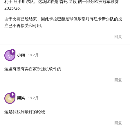
利于 纽卡斯尔队。这场比赛是 昏死 阶段 的一部分欧洲冠军联赛
2025/26。
由于比赛已经结束，因此卡拉巴赫足球俱乐部对阵纽卡斯尔队的投
注已不再接受和可用。
回复
小雨
小
19 2月
这里有没有卖百家乐挂机软件的
回复
湖风
湖
19 2月
这是我找到最好的论坛
回复