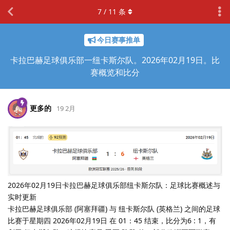
7
/
11
条
今日赛事推单
卡拉巴赫足球俱乐部一纽卡斯尔队。2026年02月19日。比
赛概览和比分
更多的
19 2月
2026年02月19日卡拉巴赫足球俱乐部纽卡斯尔队：足球比赛概述与
实时更新
卡拉巴赫足球俱乐部 (阿塞拜疆) 与 纽卡斯尔队 (英格兰) 之间的足球
比赛于星期四 2026年02月19日 在 01：45 结束，比分为6 : 1，有