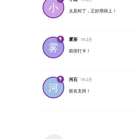
小
太及时了，正好用得上！
雾茶
19 2月
雾
前排打卡！
河石
19 2月
河
留名支持！