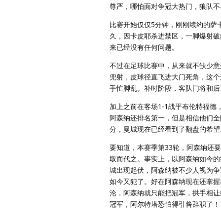
尊严，哪怕面对争冠大热门，狼队不
比赛开始仅仅5分钟，刚刚续约的萨
久，因卡皮耶杀进禁区，一脚爆射破
来已经没有任何问题。
不过在足球比赛中，从来就不缺少意
兜射，皮球径直飞进大门死角，这个
手忙脚乱。补时阶段，客队门将和后
加上之前在客场1-1战平布伦特福
阿森纳还排名第一，但是相信他们全
分，曼城现在已经看到了翻盘的希望
要知道，本赛季第33轮，阿森纳还
取而代之。事实上，以阿森纳如今的
城出现起伏，阿森纳被不少人视为争
如今又犯了。好在阿森纳现在还掌握
沦，阿森纳就只能把冠军，拱手相让
冠军，阿尔特塔恐怕得引咎辞职了！