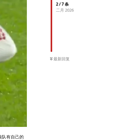
2
/
7
条
二月 2026
最新回复
狼队有自己的