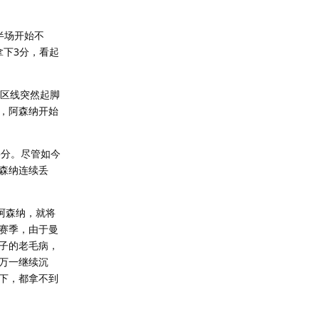
半场开始不
拿下3分，看起
禁区线突然起脚
，阿森纳开始
。
5分。尽管如今
森纳连续丢
阿森纳，就将
赛季，由于曼
子的老毛病，
万一继续沉
下，都拿不到