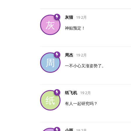
灰猫
19 2月
灰
神贴预定！
周杰
19 2月
周
一不小心又涨姿势了。
纸飞机
19 2月
纸
有人一起研究吗？
小雨
19 2月