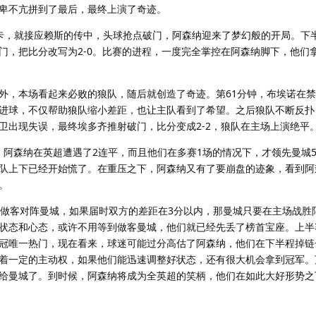
卑不亢拼到了最后，最终上演了奇迹。
卡，就接应赖斯的传中，头球抢点破门，阿森纳迎来了梦幻般的开局。下
门，把比分改写为2-0。比赛的进程，一度完全掌控在阿森纳脚下，他们
外，本场看起来必败的狼队，随后就创造了奇迹。第61分钟，布埃诺在
进球，不仅帮助狼队缩小差距，也让主队看到了希望。之后狼队不断反扑
卫出现失误，最终埃多齐推射破门，比分变成2-2，狼队在主场上演绝平
德，阿森纳在英超遭遇了2连平，而且他们在多赛1场的情况下，才领先曼城
队上下已经开始慌了。在重压之下，阿森纳又有了要崩盘的迹象，看到阿
。
要做客对阵曼城，如果届时双方的差距在3分以内，那曼城只要在主场战胜
状态和心态，或许不用等到做客曼城，他们就已经先丢了榜首宝座。上半
冠唯一热门，现在看来，球迷可能过分高估了阿森纳，他们在下半程掉链
着一定的主动权，如果他们能迅速调整好状态，还有很大机会拿到冠军。
给曼城了。到时候，阿森纳将成为全英超的笑柄，他们在如此大好形势之