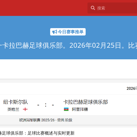
今日赛事推单
卡拉巴赫足球俱乐部。2026年02月25日。
拉巴赫足球俱乐部：足球比赛概述与实时更新