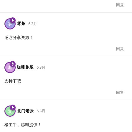
回复
雾茶
雾
6 3月
感谢分享资源！
回复
咖啡跑腿
咖
6 3月
支持下吧
回复
北门老张
北
6 3月
楼主牛，感谢提供！