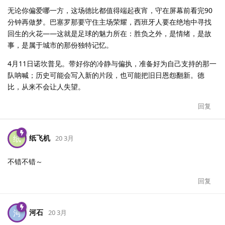
无论你偏爱哪一方，这场德比都值得端起夜宵，守在屏幕前看完90
分钟再做梦。巴塞罗那要守住主场荣耀，西班牙人要在绝地中寻找
回生的火花——这就是足球的魅力所在：胜负之外，是情绪，是故
事，是属于城市的那份独特记忆。
4月11日诺坎普见。带好你的冷静与偏执，准备好为自己支持的那一
队呐喊；历史可能会写入新的片段，也可能把旧日恩怨翻新。德
比，从来不会让人失望。
回复
纸飞机
纸
20 3月
不错不错～
回复
河石
河
20 3月