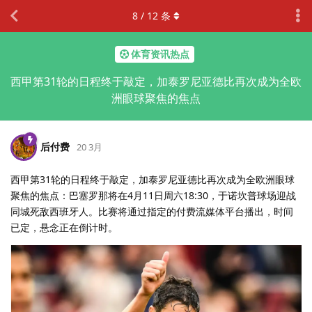
8
/
12
条
体育资讯热点
西甲第31轮的日程终于敲定，加泰罗尼亚德比再次成为全欧
洲眼球聚焦的焦点
后付费
20 3月
西甲第31轮的日程终于敲定，加泰罗尼亚德比再次成为全欧洲眼球
聚焦的焦点：巴塞罗那将在4月11日周六18:30，于诺坎普球场迎战
同城死敌西班牙人。比赛将通过指定的付费流媒体平台播出，时间
已定，悬念正在倒计时。