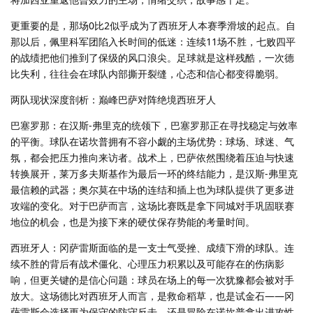
更重要的是，那场0比2似乎成为了西班牙人本赛季滑坡的起点。自
那以后，佩里科军团陷入长时间的低迷：连续11场不胜，七败四平
的战绩把他们推到了保级的风口浪尖。足球就是这样残酷，一次德
比失利，往往会在球队内部撕开裂缝，心态和信心都变得脆弱。
两队现状深度剖析：巅峰巴萨对阵绝境西班牙人
巴塞罗那：在汉斯-弗里克的统领下，巴塞罗那正在寻找稳定与效率
的平衡。球队在诺坎普拥有不容小觑的主场优势：球场、球迷、气
氛，都会把压力推向来访者。战术上，巴萨依然围绕着压迫与快速
转换展开，莱万多夫斯基作为最后一环的终结能力，是汉斯-弗里克
最信赖的武器；奥尔莫在中场的连结和插上也为球队提供了更多进
攻端的变化。对于巴萨而言，这场比赛既是拿下同城对手巩固联赛
地位的机会，也是为接下来的硬仗保存势能的考量时间。
西班牙人：冈萨雷斯面临的是一支士气受挫、成绩下滑的球队。连
续不胜的背后有战术僵化、心理压力积累以及可能存在的伤病影
响，但更关键的是信心问题：球员在场上的每一次犹豫都会被对手
放大。这场德比对西班牙人而言，是救命稻草，也是试金石——冈
萨雷斯会选择更为保守的防守反击，还是冒险在诺坎普拿出进攻性