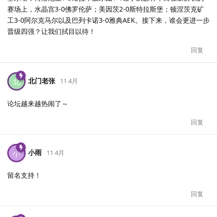
赛场上，水晶宫3-0佛罗伦萨；美因茨2-0斯特拉斯堡；顿涅茨克矿
工3-0阿尔克马尔以及巴列卡诺3-0雅典AEK。接下来，谁会更进一步
晋级四强？让我们拭目以待！
回复
北门老张
北
11 4月
论坛越来越热闹了～
回复
小雨
小
11 4月
留名支持！
回复