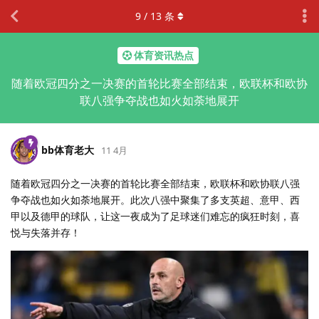
9
/
13
条
体育资讯热点
随着欧冠四分之一决赛的首轮比赛全部结束，欧联杯和欧协
联八强争夺战也如火如荼地展开
bb体育老大
11 4月
随着欧冠四分之一决赛的首轮比赛全部结束，欧联杯和欧协联八强
争夺战也如火如荼地展开。此次八强中聚集了多支英超、意甲、西
甲以及德甲的球队，让这一夜成为了足球迷们难忘的疯狂时刻，喜
悦与失落并存！