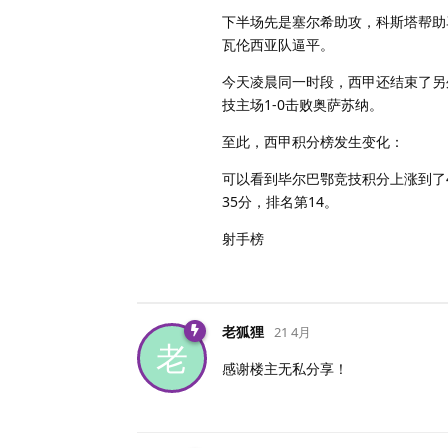
下半场先是塞尔希助攻，科斯塔帮助
瓦伦西亚队逼平。
今天凌晨同一时段，西甲还结束了另
技主场1-0击败奥萨苏纳。
至此，西甲积分榜发生变化：
可以看到毕尔巴鄂竞技积分上涨到了4
35分，排名第14。
射手榜
老狐狸
21 4月
老
感谢楼主无私分享！