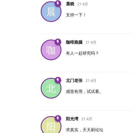
晨晓
21 4月
晨
支持一下！
咖啡跑腿
21 4月
咖
有人一起研究吗？
北门老张
21 4月
北
感觉有用，试试看。
阳光湾
21 4月
阳
求真实，天天刷论坛