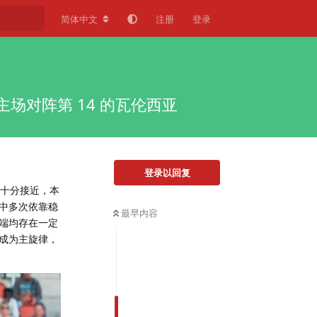
简体中文
注册
登录
主场对阵第 14 的瓦伦西亚
登录以回复
分十分接近，本
中多次依靠稳
最早内容
端均存在一定
成为主旋律，