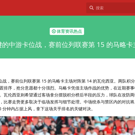
体育资讯热点
键的中游卡位战，赛前位列联赛第 15 的马略卡
位战，赛前位列联赛第 15 的马略卡主场对阵第 14 的瓦伦西亚。两队积
置排序，抢分意愿都十分强烈。马略卡凭借主场作战的优势，在近期赛事
。瓦伦西亚则希望通过客场拿分摆脱积分榜后半段的压力，球队在攻防两
，比赛走势更多取决于临场发挥与细节处理。中场绞杀与禁区内的对抗将
0 分钟内占据上风，拿下这场关乎排名的关键对决。