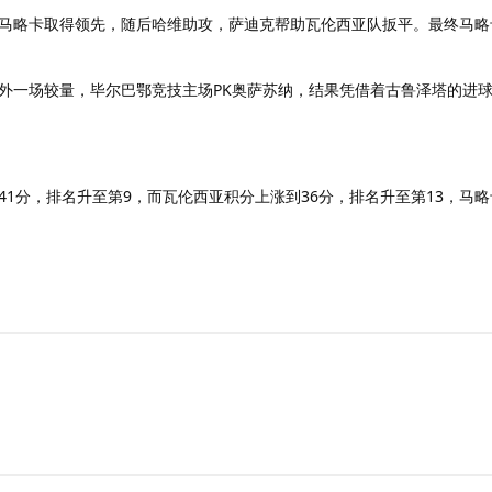
马略卡取得领先，随后哈维助攻，萨迪克帮助瓦伦西亚队扳平。最终马略卡
外一场较量，毕尔巴鄂竞技主场PK奥萨苏纳，结果凭借着古鲁泽塔的进
1分，排名升至第9，而瓦伦西亚积分上涨到36分，排名升至第13，马