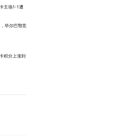
主场1-1遭
球，毕尔巴鄂竞
略卡积分上涨到
回复
回复