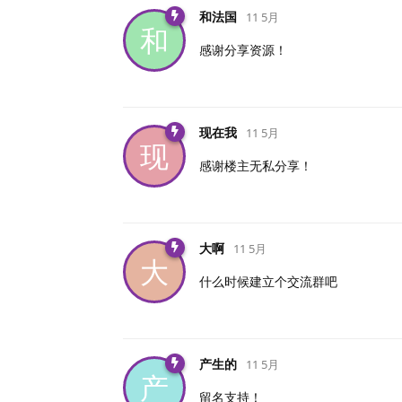
和法国
11 5月
和
感谢分享资源！
现在我
11 5月
现
感谢楼主无私分享！
大啊
11 5月
大
什么时候建立个交流群吧
产生的
11 5月
产
留名支持！