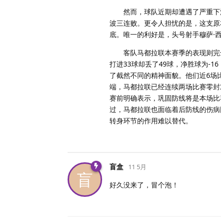
然而，球队近期却遭遇了严重下滑
波三连败。更令人担忧的是，这支原
底。唯一的利好是，头号射手穆萨·
客队马都拉联本赛季的表现则完全是
打进33球却丢了49球，净胜球为-
了截然不同的精神面貌。他们近6场比
端，马都拉联已经连续两场比赛零封
赛前明确表示，巩固防线将是本场比
过，马都拉联也面临着后防线的伤病
转身环节的作用难以替代。
盲盒
11 5月
盲
好久没来了，冒个泡！