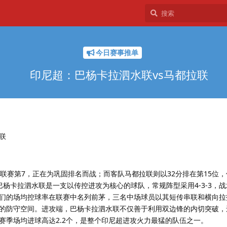
今日赛事推单
印尼超：巴杨卡拉泗水联vs马都拉联
联
赛第7，正在为巩固排名而战；而客队马都拉联则以32分排在第15位，
杨卡拉泗水联是一支以传控进攻为核心的球队，常规阵型采用4-3-3，
们的场均控球率在联赛中名列前茅，三名中场球员以其短传串联和横向拉
的防守空间。进攻端，巴杨卡拉泗水联不仅善于利用双边锋的内切突破，
赛季场均进球高达2.2个，是整个印尼超进攻火力最猛的队伍之一。