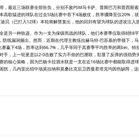
，最近三场联赛全部告负，分别不敌PSM马卡萨、普斯巴万和普西斯索
本高歌猛进的球队在过去5场比赛中吞下4场败仗，胜率骤降至仅20%，
西迪贝（已打入12球）本轮将解禁复出，他的回归有望为球队的进攻注入
另一种轨迹。作为一支为保级而战的球队，他们本赛季仅取得8胜8平
16，防线漏洞频出。然而，近期在代理主教练拉赫马特·巴苏基的带领下，
赛赢下4场，胜率达到66.7%，几乎等同于其赛季平均胜率的两bei。特
对手，上一轮更是以2-0击败了实力不俗的巴厘联，彰显了反弹的强劲势
赛的核心策略，因为巴杨卡拉泗水联是一支在近16场比赛中都能取得进
困扰，几内亚比绍中场莫拉纳和莫桑比克后卫西曼君塔克均因伤缺阵，这