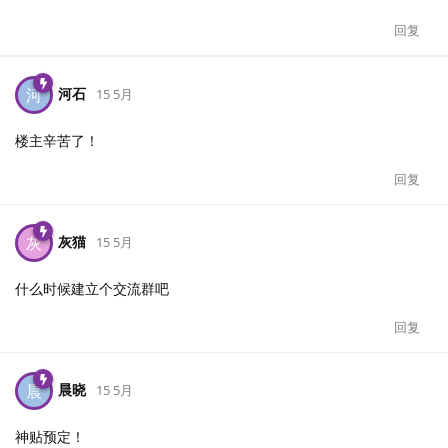
回复
河石
河
15 5月
楼主辛苦了！
回复
灰猫
灰
15 5月
什么时候建立个交流群吧
回复
晨晓
晨
15 5月
神贴预定！