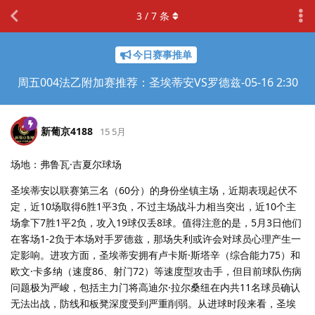
3
/
7
条
今日赛事推单
周五004法乙附加赛推荐：圣埃蒂安VS罗德兹-05-16 2:30
新葡京4188
15 5月
场地：弗鲁瓦·吉夏尔球场
圣埃蒂安以联赛第三名（60分）的身份坐镇主场，近期表现起伏不
定，近10场取得6胜1平3负，不过主场战斗力相当突出，近10个主
场拿下7胜1平2负，攻入19球仅丢8球。值得注意的是，5月3日他们
在客场1-2负于本场对手罗德兹，那场失利或许会对球员心理产生一
定影响。进攻方面，圣埃蒂安拥有卢卡斯·斯塔辛（综合能力75）和
欧文·卡多纳（速度86、射门72）等速度型攻击手，但目前球队伤病
问题极为严峻，包括主力门将高迪尔·拉尔桑纽在内共11名球员确认
无法出战，防线和板凳深度受到严重削弱。从进球时段来看，圣埃