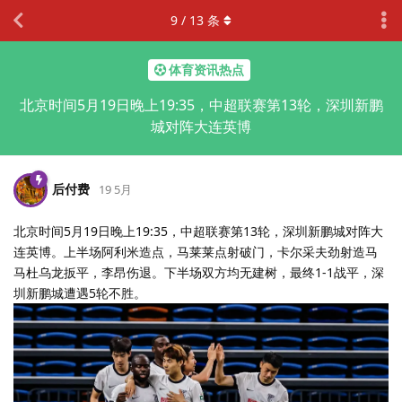
9
/
13
条
体育资讯热点
北京时间5月19日晚上19:35，中超联赛第13轮，深圳新鹏
城对阵大连英博
后付费
19 5月
北京时间5月19日晚上19:35，中超联赛第13轮，深圳新鹏城对阵大
连英博。上半场阿利米造点，马莱莱点射破门，卡尔采夫劲射造马
马杜乌龙扳平，李昂伤退。下半场双方均无建树，最终1-1战平，深
圳新鹏城遭遇5轮不胜。