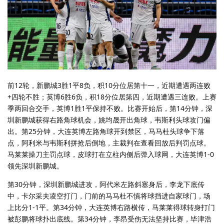
前12轮，新鹏城3胜1平8负，积10分位居第十一，近期遭遇两连败
+四轮不胜；英博6胜6负，积18分位居第四，近期遭遇三连败。上赛
季两回合交手，英博1胜1平保持不败。比赛开始后，第14分钟，深
圳新鹏城获得右路角球机会，姚均晟开出角球，韦斯利头球攻门偏
出。第25分钟，大连英博左路角球开到禁区，马马杜头球争下落
点，阿利米与韦斯利拼抢后倒地，主裁判在查看回放后判罚点球。
马莱莱操刀主罚点球，皮球打在立柱内侧后弹入球网，大连英博1-0
领先深圳新鹏城。
第30分钟，深圳新鹏城进攻，阿代米左路斜塞身后，李龙下底传
中，卡尔采夫凌空打门，门前的马马杜不慎将球挡进自家球门，场
上比分1-1平。第34分钟，大连英博右路横传，马莱莱得球转身打门
被彭鹏将球扑出底线。第34分钟，李昂受伤无法坚持比赛，毕津浩