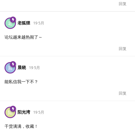
回复
老狐狸
老
19 5月
论坛越来越热闹了～
回复
晨晓
晨
19 5月
能私信我一下不？
回复
阳光湾
阳
19 5月
干货满满，收藏！