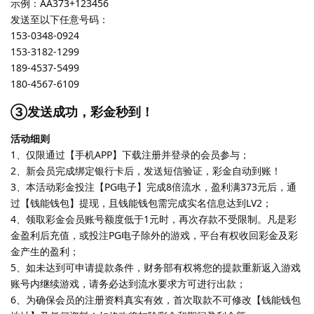
示例：AA373+123456
发送至以下任意号码：
153-0348-0924
153-3182-1299
189-4537-5499
180-4567-6109
③发送成功，彩金秒到！
活动细则
1、仅限通过【手机APP】下载注册并登录的会员参与；
2、新会员完成绑定银行卡后，发送短信验证，彩金自动到账！
3、本活动彩金投注【PG电子】完成8倍流水，盈利满373元后，通
过【钱能钱包】提现，且钱能钱包需完成实名信息达到LV2；
4、领取彩金会员账号额度低于1元时，再次存款不受限制。凡是彩
金盈利后充值，或投注PG电子除外的游戏，平台有权收回彩金及彩
金产生的盈利；
5、如未达到可申请提款条件，财务部有权将您的提款重新返入游戏
账号内继续游戏，请务必达到流水要求方可进行出款；
6、为确保会员的注册资料真实有效，首次取款不可修改【钱能钱包