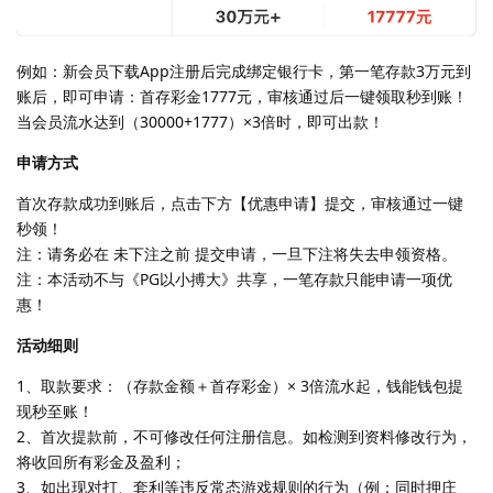
例如：新会员下载App注册后完成绑定银行卡，第一笔存款3万元到
账后，即可申请：首存彩金1777元，审核通过后一键领取秒到账！
当会员流水达到（30000+1777）×3倍时，即可出款！
申请方式
首次存款成功到账后，点击下方【优惠申请】提交，审核通过一键
秒领！
注：请务必在 未下注之前 提交申请，一旦下注将失去申领资格。
注：本活动不与《PG以小搏大》共享，一笔存款只能申请一项优
惠！
活动细则
1、取款要求：（存款金额＋首存彩金）× 3倍流水起，钱能钱包提
现秒至账！
2、首次提款前，不可修改任何注册信息。如检测到资料修改行为，
将收回所有彩金及盈利；
3、如出现对打、套利等违反常态游戏规则的行为（例：同时押庄