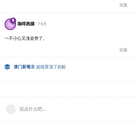
回复
咖啡跑腿
咖
7 6月
一不小心又涨姿势了。
回复
澳门新葡京
超级置顶了此帖
说点什么吧...