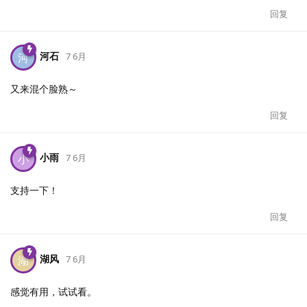
回复
河石
河
7 6月
又来混个脸熟～
回复
小雨
小
7 6月
支持一下！
回复
湖风
湖
7 6月
感觉有用，试试看。