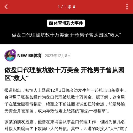
1
/
1
条
体育博彩大事件
做盘口代理被坑数十万美金 开枪男子曾从园区“救人”
NEW BB体育
2023年12月8日
做盘口代理被坑数十万美金 开枪男子曾从园
区“救人”
报道指出，知情人士透露12月3日晚金边发生的一起枪击自杀案中，
台湾男子张某曾经作为盘口代理被坑数十万美金。据了解，这名男
子在遭受巨额亏损后，绝望之下前往赌场试图扭转命运，却最终输
光资金并被扣留，成为导致他走上绝路的“最后一根稻草”。
张某的朋友透露，他曾在柬埔寨从事盘口代理工作，但因为被几名
对接人欺骗而欠下数额巨大的外债。其中，西港的对接人“大气”坑了