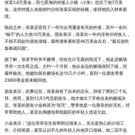
张某3.6万美金，而七星海的对接人小猪（小朱）也坑了他7万美
金。这些对接人未能按约分给张某应得的份额，使得他陷入财务困
境。
除此之外，张某还背负了一些与台湾通道有关的外债，其中一名叫
“柚子”的人欠他10万美金。朋友表示，张某在一年内没有任何收入，
不得不四处向朋友借钱，最终债务累积至40万美金左右，“最后连吃
饭都成问题”。
据了解，张某平时并不赌博，但在生计无着的情况下，他走进赌场
寻求一次生死之战。大约一个月前，他从金边的赌场借到了钱，但
最终输光。他被扣留在赌场长达10几个小时，直到一位朋友带着
23000美金前来赎回他。
朋友表示，此事过后，张某就有了自杀的念头，持续了两到三个礼
拜。然而，直到12月3号悲剧发生，他才做出了开枪自杀的极端决
定。张某的朋友小金称其为“张兄”，赞誉他是一位善良的好兄长，经
常帮助他人，甚至自掏腰包帮助园区的年轻人偿还欠款。
小金表示：“这位哥哥在生前帮助过很多人，无论是热心的介绍工
作、介绍资源，甚至认识不久的年轻人向他开口借钱，他二话不说