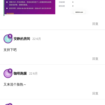
回复
安静的房间
安
22 6月
支持下吧
回复
咖啡跑腿
咖
22 6月
又来混个脸熟～
回复