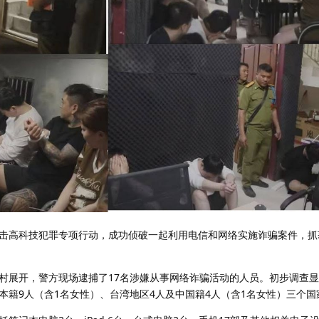
击高科技犯罪专项行动，成功侦破一起利用电信和网络实施诈骗案件，抓
村展开，警方现场逮捕了17名涉嫌从事网络诈骗活动的人员。初步调查
本籍9人（含1名女性）、台湾地区4人及中国籍4人（含1名女性）三个国