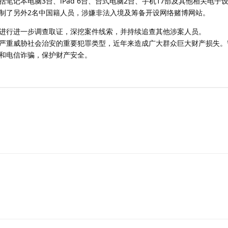
笔记本电脑3台、iPad 6台、台式电脑2台、手机17部及其他相关电子
制了另外2名中国籍人员，涉嫌非法入境及筹备开设网络赌博网站。
进行进一步调查取证，深挖案件线索，并持续追查其他涉案人员。
严重威胁社会治安的重要犯罪类型，近年来造成广大群众巨大财产损失。
和电信诈骗，保护财产安全。