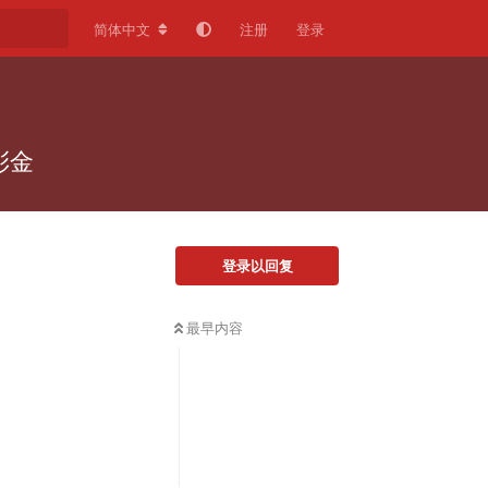
简体中文
注册
登录
彩金
登录以回复
最早内容