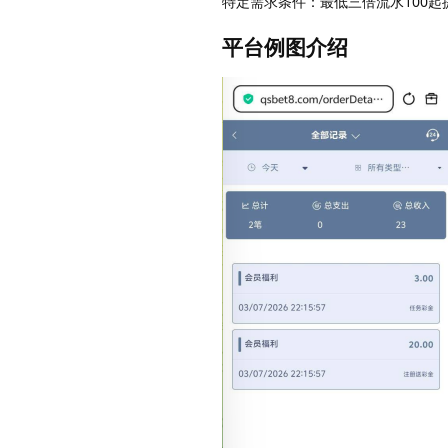
特定需求条件：最低三倍流水100起
平台例图介绍