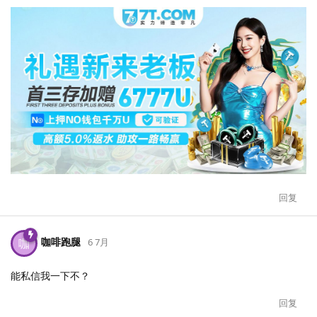
回复
咖啡跑腿
咖
6 7月
能私信我一下不？
回复