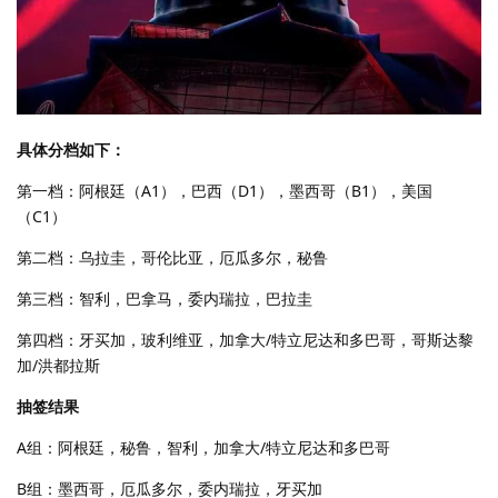
具体分档如下：
第一档：阿根廷（A1），巴西（D1），墨西哥（B1），美国
（C1）
第二档：乌拉圭，哥伦比亚，厄瓜多尔，秘鲁
第三档：智利，巴拿马，委内瑞拉，巴拉圭
第四档：牙买加，玻利维亚，加拿大/特立尼达和多巴哥，哥斯达黎
加/洪都拉斯
抽签结果
A组：阿根廷，秘鲁，智利，加拿大/特立尼达和多巴哥
B组：墨西哥，厄瓜多尔，委内瑞拉，牙买加